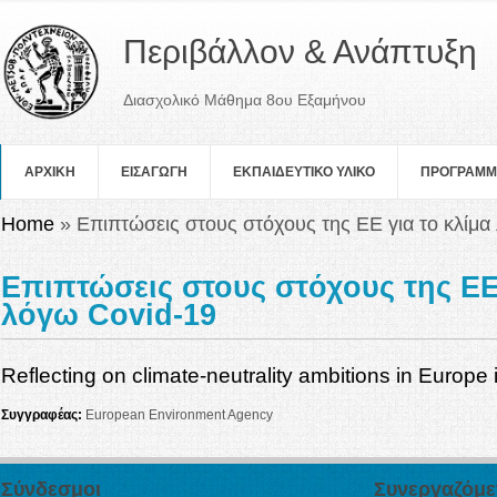
Περιβάλλον & Ανάπτυξη
Διασχολικό Μάθημα 8ου Εξαμήνου
ΑΡΧΙΚΗ
ΕΙΣΑΓΩΓΗ
ΕΚΠΑΙΔΕΥΤΙΚΟ ΥΛΙΚΟ
ΠΡOΓΡΑΜ
You are here
Home
» Επιπτώσεις στους στόχους της ΕΕ για το κλίμα
Επιπτώσεις στους στόχους της ΕΕ 
λόγω Covid-19
Reflecting on climate-neutrality ambitions in Europe 
Συγγραφέας:
European Environment Agency
Σύνδεσμοι
Συνεργαζόμε