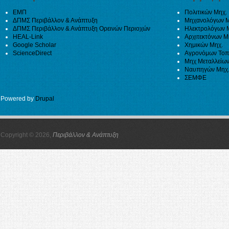
ΕΜΠ
Πολιτικών Μηχ.
ΔΠΜΣ Περιβάλλον & Ανάπτυξη
Μηχανολόγων Μ
ΔΠΜΣ Περιβάλλον & Ανάπτυξη Ορεινών Περιοχών
Ηλεκτρολόγων 
HEAL-Link
Αρχιτεκτόνων Μ
Google Scholar
Χημικών Μηχ.
ScienceDirect
Αγρονόμων Τοπ
Μηχ Μεταλλείων
Ναυπηγών Μηχ
ΣΕΜΦΕ
Powered by
Drupal
Copyright © 2026,
Περιβάλλον & Ανάπτυξη