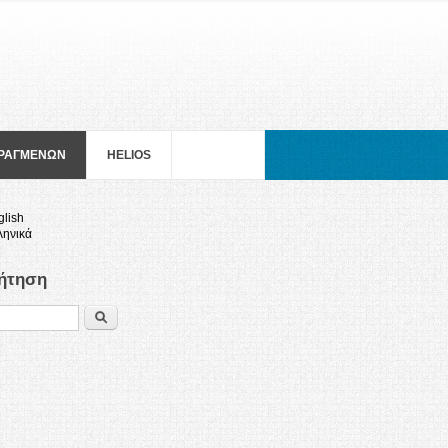
ΠΡΑΓΜΕΝΩΝ
HELIOS
glish
ληνικά
ήτηση
Search