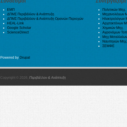
Σύνδεσμοι
Συνεργαζόμε
ΕΜΠ
Πολιτικών Μηχ.
ΔΠΜΣ Περιβάλλον & Ανάπτυξη
Μηχανολόγων Μ
ΔΠΜΣ Περιβάλλον & Ανάπτυξη Ορεινών Περιοχών
Ηλεκτρολόγων 
HEAL-Link
Αρχιτεκτόνων Μ
Google Scholar
Χημικών Μηχ.
ScienceDirect
Αγρονόμων Τοπ
Μηχ Μεταλλείων
Ναυπηγών Μηχ
ΣΕΜΦΕ
Powered by
Drupal
Copyright © 2026,
Περιβάλλον & Ανάπτυξη