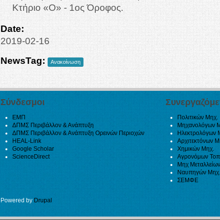
Κτήριο «Ο» - 1ος Όροφος.
Date:
2019-02-16
NewsTag:
Ανακοίνωση
Σύνδεσμοι
Συνεργαζόμε
ΕΜΠ
Πολιτικών Μηχ.
ΔΠΜΣ Περιβάλλον & Ανάπτυξη
Μηχανολόγων Μ
ΔΠΜΣ Περιβάλλον & Ανάπτυξη Ορεινών Περιοχών
Ηλεκτρολόγων 
HEAL-Link
Αρχιτεκτόνων Μ
Google Scholar
Χημικών Μηχ.
ScienceDirect
Αγρονόμων Τοπ
Μηχ Μεταλλείων
Ναυπηγών Μηχ
ΣΕΜΦΕ
Powered by
Drupal