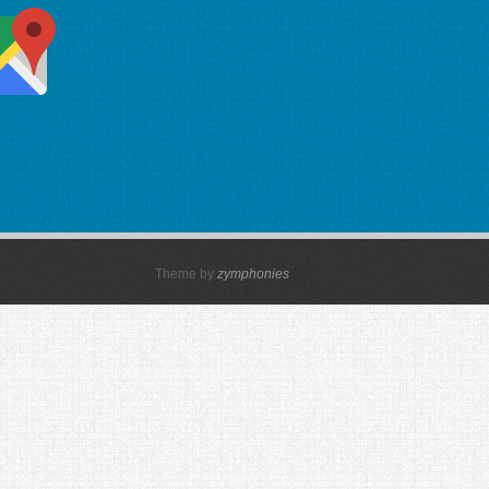
Theme by
zymphonies