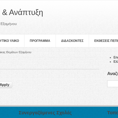
 & Ανάπτυξη
 Εξαμήνου
ΥΤΙΚΟ ΥΛΙΚΟ
ΠΡOΓΡΑΜΜΑ
ΔΙΔΑΣΚΟΝΤΕΣ
ΕΚΘΕΣΕΙΣ ΠΕ
ακας Θεμάτων Εξαμήνου
En
Ελ
Αναζ
Συνεργαζόμενες Σχολές
Τοπο