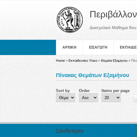
Περιβάλλον
Διασχολικό Μάθημα 8ου
ΑΡΧΙΚΗ
ΕΙΣΑΓΩΓΗ
ΕΚΠΑΙΔΕ
You are here
Home
»
Εκπαιδευτικο Υλικο
»
Θεματα Εξαμηνου
» Πίν
Πίνακας Θεμάτων Εξαμήνου
Sort by
Order
Items per page
Σύνδεσμοι