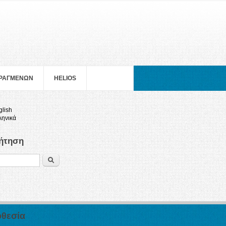
ΠΡΑΓΜΕΝΩΝ
HELIOS
glish
ληνικά
ήτηση
Search
θεσία