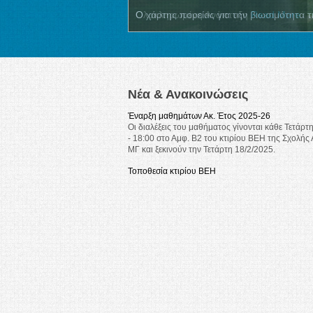
Ολοκληρωμένη Ανάπτυξη
Read More
Νέα & Ανακοινώσεις
Έναρξη μαθημάτων Ακ. Έτος 2025-26
Οι διαλέξεις του μαθήματος γίνονται κάθε Τετάρτη
- 18:00 στο Αμφ. Β2 του κτιρίου ΒΕΗ της Σχολής 
ΜΓ και ξεκινούν την Τετάρτη 18/2/2025.
Τοποθεσία κτιρίου ΒΕΗ
Τετάρτη 19 Φεβρουαρίου Γαλλικό Ινστιτούτο. Ημ
CLIMPACT
Αγαπητές/οί Σπουδάστριες/αστές, Ερευνήτριες/τές
Καθηγήτριες/ητές,