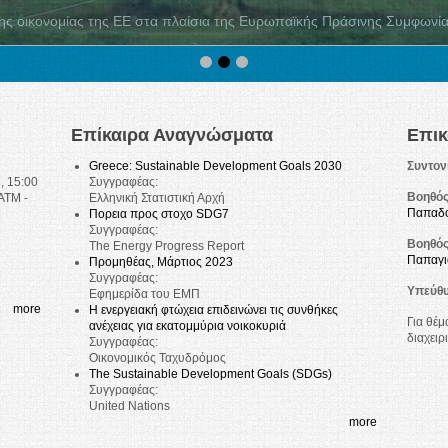
Επίκαιρα Αναγνώσματα
Επικ
Greece: Sustainable Development Goals 2030
Συντον
, 15:00
Συγγραφέας:
Βοηθός
ΑΤΜ -
Ελληνική Στατιστική Αρχή
Παπαδ
Πορεια προς στοχο SDG7
Συγγραφέας:
Βοηθός
The Energy Progress Report
Παπαγι
Προμηθέας, Μάρτιος 2023
Συγγραφέας:
Υπεύθυ
Εφημερίδα του ΕΜΠ
ερίδα
more
Η ενεργειακή φτώχεια επιδεινώνει τις συνθήκες
Για θέμ
ανέχειας για εκατομμύρια νοικοκυριά
διαχειρ
,
Συγγραφέας:
Οικονομικός Ταχυδρόμος
The Sustainable Development Goals (SDGs)
Συγγραφέας:
United Nations
more