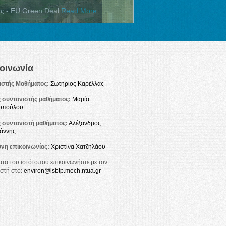
οινωνία
ιστής Μαθήματος:
Σωτήριος Καρέλλας
 συντονιστής μαθήματος:
Μαρία
οπούλου
 συντονιστή μαθήματος:
Αλέξανδρος
άννης
νη επικοινωνίας:
Χριστίνα Χατζηλάου
ατα του ιστότοπου επικοινωνήστε με τον
ιστή στο:
environ@lsbtp.mech.ntua.gr