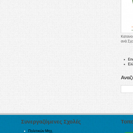
Κατανο
ανά Σχ
En
Ελ
Αναζ
Συνεργαζόμενες Σχολές
Τοπο
Πολιτικών Μηχ.