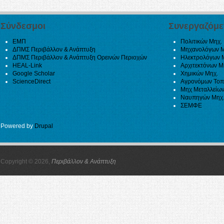
Σύνδεσμοι
Συνεργαζόμε
ΕΜΠ
Πολιτικών Μηχ.
ΔΠΜΣ Περιβάλλον & Ανάπτυξη
Μηχανολόγων Μ
ΔΠΜΣ Περιβάλλον & Ανάπτυξη Ορεινών Περιοχών
Ηλεκτρολόγων 
HEAL-Link
Αρχιτεκτόνων Μ
Google Scholar
Χημικών Μηχ.
ScienceDirect
Αγρονόμων Τοπ
Μηχ Μεταλλείων
Ναυπηγών Μηχ
ΣΕΜΦΕ
Powered by
Drupal
Copyright © 2026,
Περιβάλλον & Ανάπτυξη