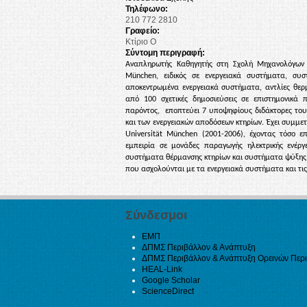
Τηλέφωνο:
210 772 2810
Γραφείο:
Κτίριο Ο
Σύντομη περιγραφή:
Αναπληρωτής Καθηγητής στη Σχολή Μηχανολόγων Μ
München, ειδικός σε ενεργειακά συστήματα, συσ
αποκεντρωμένα ενεργειακά συστήματα, αντλίες θερ
από 100 σχετικές δημοσιεύσεις σε επιστημονικά 
παρόντος, εποπτεύει 7 υποψηφίους διδάκτορες του 
και των ενεργειακών αποδόσεων κτηρίων. Έχει συμμετ
Universität München (2001-2006), έχοντας τόσο επ
εμπειρία σε μονάδες παραγωγής ηλεκτρικής ενέργ
συστήματα θέρμανσης κτηρίων και συστήματα ψύξης. Ε
που ασχολούνται με τα ενεργειακά συστήματα και τις
Σύνδεσμοι
ΕΜΠ
ΔΠΜΣ Περιβάλλον & Ανάπτυξη
ΔΠΜΣ Περιβάλλον & Ανάπτυξη Ορεινών Περ
HEAL-Link
Google Scholar
ScienceDirect