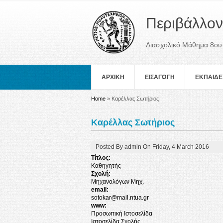
Περιβάλλον
Διασχολικό Μάθημα 8ου
ΑΡΧΙΚΗ
ΕΙΣΑΓΩΓΗ
ΕΚΠΑΙΔΕ
You are here
Home
» Καρέλλας Σωτήριος
Καρέλλας Σωτήριος
Posted By
admin
On
Friday, 4 March 2016
Τίτλος:
Καθηγητής
Σχολή:
Μηχανολόγων Μηχ.
email:
sotokar@mail.ntua.gr
www:
Προσωπική Ιστοσελίδα
Ιστοσελίδα Σχολής