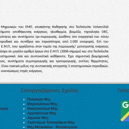
ηχανικών του ΕΜΠ, επισκέπτης Καθηγητής στο Technische Universität
τήματα αποθήκευσης ενέργειας, ηλιοθερμία, βιομάζα, τεχνολογία ORC,
μότητας και συστήματα τρι-παραγωγής. Διαθέτει στο ενεργητικό του πάνω
περιοδικά και συνέδρια και περισσότερες από 2.000 αναφορές. Επί του
Ε.Μ.Π., που εργάζονται στον τομέα της παραγωγής/ μετατροπής ενέργειας
άσχει σε μεγάλο αριθμό έργων στο Ε.Μ.Π. (2006-σήμερα) και στο Technische
ιστημονικά όσο και συντονιστικά καθήκοντα. Έχει σημαντική βιομηχανική
ειας, συστήματα συμπαραγωγής και τριπαραγωγής, αντλίες θερμότητας,
ίναι τακτικό μέλος της συντακτικής επιτροπής 5 επιστημονικών περιοδικών,
 ανανεώσιμες πηγές ενέργειας.
Συνεργαζόμενες Σχολές
Τοπο
Πολιτικών Μηχ.
Μηχανολόγων Μηχ.
ιοχών
Ηλεκτρολόγων Μηχ.
Αρχιτεκτόνων Μηχ.
Χημικών Μηχ.
Αγρονόμων Τοπογράφων Μηχ.
Μηχ Μεταλλείων - Μεταλουργών