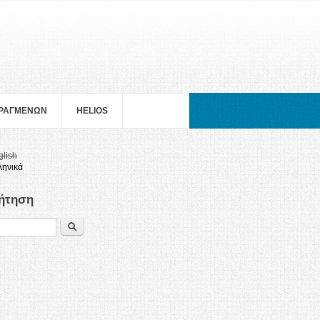
ΠΡΑΓΜΕΝΩΝ
HELIOS
glish
ληνικά
ήτηση
Search