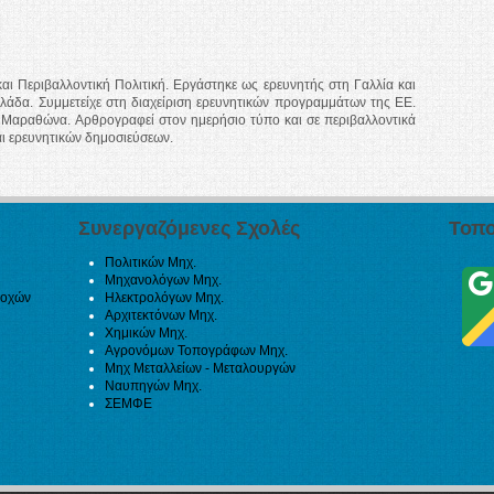
αι Περιβαλλοντική Πολιτική. Εργάστηκε ως ερευνητής στη Γαλλία και
λάδα. Συμμετείχε στη διαχείριση ερευνητικών προγραμμάτων της ΕΕ.
 Μαραθώνα. Αρθρογραφεί στον ημερήσιο τύπο και σε περιβαλλοντικά
αι ερευνητικών δημοσιεύσεων.
Συνεργαζόμενες Σχολές
Τοπο
Πολιτικών Μηχ.
Μηχανολόγων Μηχ.
ιοχών
Ηλεκτρολόγων Μηχ.
Αρχιτεκτόνων Μηχ.
Χημικών Μηχ.
Αγρονόμων Τοπογράφων Μηχ.
Μηχ Μεταλλείων - Μεταλουργών
Ναυπηγών Μηχ.
ΣΕΜΦΕ