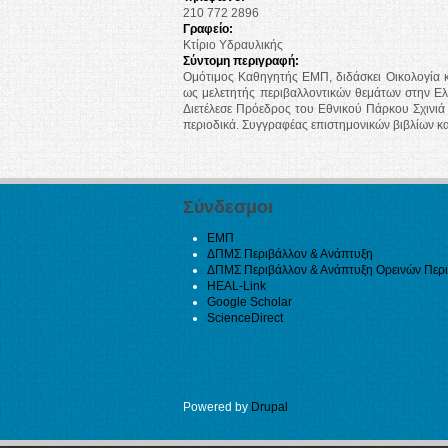
210 772 2896
Γραφείο:
Κτίριο Υδραυλικής
Σύντομη περιγραφή:
Ομότιμος Καθηγητής ΕΜΠ, διδάσκει Οικολογία κ
ως μελετητής περιβαλλοντικών θεμάτων στην Ελ
Διετέλεσε Πρόεδρος του Εθνικού Πάρκου Σχινιά
περιοδικά. Συγγραφέας επιστημονικών βιβλίων κ
Σύνδεσμοι
ΕΜΠ
ΔΠΜΣ Περιβάλλον & Ανάπτυξη
ΔΠΜΣ Περιβάλλον & Ανάπτυξη Ορεινών Περ
HEAL-Link
Google Scholar
ScienceDirect
Powered by
Drupal