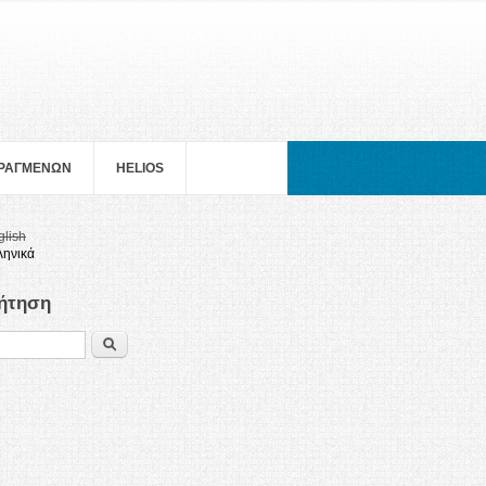
ΠΡΑΓΜΕΝΩΝ
HELIOS
glish
ληνικά
ήτηση
Search