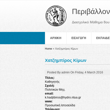
Περιβάλλον
Διασχολικό Μάθημα 8ου
ΑΡΧΙΚΗ
ΕΙΣΑΓΩΓΗ
ΕΚΠΑΙΔΕ
You are here
Home
» Χατζημπίρος Κίμων
Χατζημπίρος Κίμων
Posted By
admin
On
Friday, 4 March 2016
Τίτλος:
Καθηγητής
Σχολή:
Πολιτικών Μηχ.
email:
k.hadjibiros@hydro.ntua.gr
www:
Προσωπική Ιστοσελίδα
Τηλέφωνο: