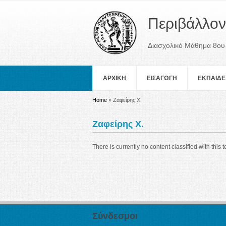
Περιβάλλον
Διασχολικό Μάθημα 8ου
ΑΡΧΙΚΗ
ΕΙΣΑΓΩΓΗ
ΕΚΠΑΙΔΕ
You are here
Home
» Ζαφείρης Χ.
Ζαφείρης Χ.
There is currently no content classified with this t
Σύνδεσμοι