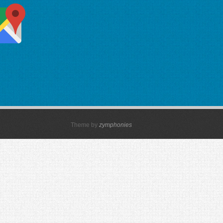
Theme by
zymphonies