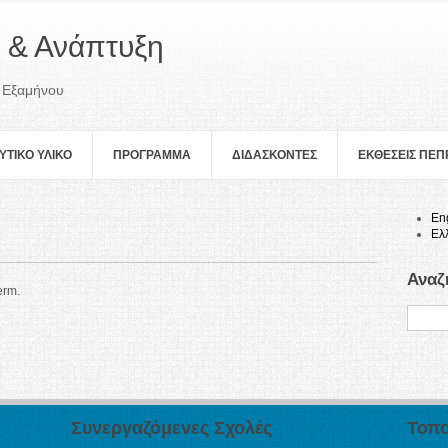
 & Ανάπτυξη
 Εξαμήνου
ΥΤΙΚΟ ΥΛΙΚΟ
ΠΡOΓΡΑΜΜΑ
ΔΙΔΑΣΚΟΝΤΕΣ
ΕΚΘΕΣΕΙΣ ΠΕ
En
Ελ
Αναζ
erm.
Συνεργαζόμενες Σχολές
Τοπο