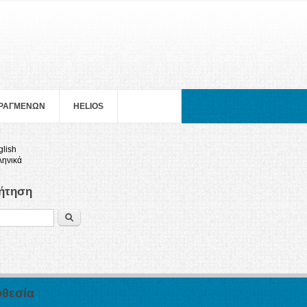
ΠΡΑΓΜΕΝΩΝ
HELIOS
glish
ληνικά
ήτηση
Search
θεσία