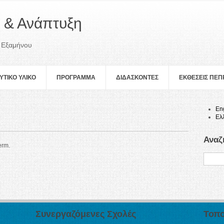
 & Ανάπτυξη
 Εξαμήνου
ΥΤΙΚΟ ΥΛΙΚΟ
ΠΡOΓΡΑΜΜΑ
ΔΙΔΑΣΚΟΝΤΕΣ
ΕΚΘΕΣΕΙΣ ΠΕ
En
Ελ
Αναζ
erm.
Συνεργαζόμενες Σχολές
Τοπο