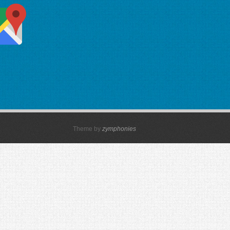
Theme by
zymphonies