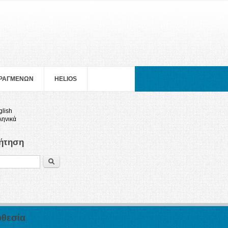
ΠΡΑΓΜΕΝΩΝ
HELIOS
glish
ληνικά
ήτηση
Search
θεσία