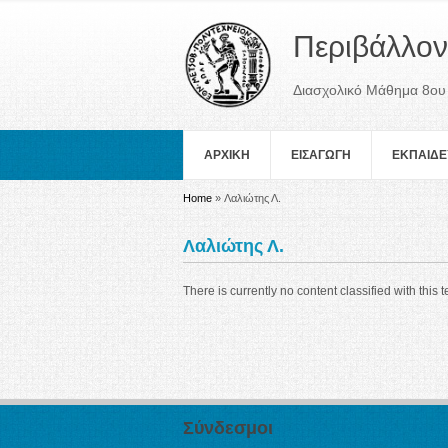
Περιβάλλον
Διασχολικό Μάθημα 8ου
ΑΡΧΙΚΗ
ΕΙΣΑΓΩΓΗ
ΕΚΠΑΙΔΕ
You are here
Home
» Λαλιώτης Λ.
Λαλιώτης Λ.
There is currently no content classified with this t
Σύνδεσμοι