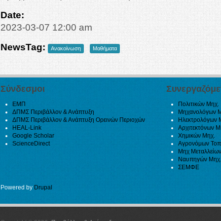
Date:
2023-03-07 12:00 am
NewsTag:
Ανακοίνωση
Μαθήματα
Σύνδεσμοι
Συνεργαζόμε
ΕΜΠ
Πολιτικών Μηχ.
ΔΠΜΣ Περιβάλλον & Ανάπτυξη
Μηχανολόγων Μ
ΔΠΜΣ Περιβάλλον & Ανάπτυξη Ορεινών Περιοχών
Ηλεκτρολόγων 
HEAL-Link
Αρχιτεκτόνων Μ
Google Scholar
Χημικών Μηχ.
ScienceDirect
Αγρονόμων Τοπ
Μηχ Μεταλλείων
Ναυπηγών Μηχ
ΣΕΜΦΕ
Powered by
Drupal