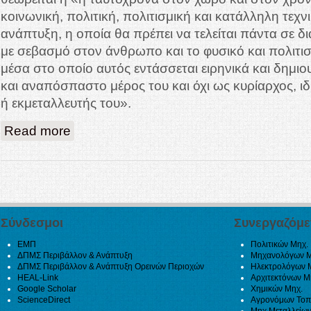
κοινωνική, πολιτική, πολιτισμική και κατάλληλη τεχν
ανάπτυξη, η οποία θα πρέπει να τελείται πάντα σε δι
με σεβασμό στον άνθρωπο και το φυσικό και πολιτισ
μέσα στο οποίο αυτός εντάσσεται ειρηνικά και δημιο
και αναπόσπαστο μέρος του και όχι ως κυρίαρχος, ιδ
ή εκμεταλλευτής του».
about Αξιοβίωτη Ολοκληρωμένη Ανάπτυξη
Read more
Σύνδεσμοι
Συνεργαζόμε
ΕΜΠ
Πολιτικών Μηχ.
ΔΠΜΣ Περιβάλλον & Ανάπτυξη
Μηχανολόγων Μ
ΔΠΜΣ Περιβάλλον & Ανάπτυξη Ορεινών Περιοχών
Ηλεκτρολόγων 
HEAL-Link
Αρχιτεκτόνων Μ
Google Scholar
Χημικών Μηχ.
ScienceDirect
Αγρονόμων Τοπ
Μηχ Μεταλλείων