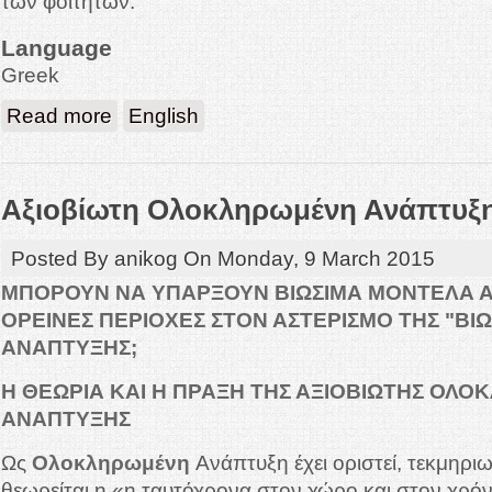
των φοιτητών.
Language
Greek
about Υπεράκτια αιολικά πάρκα στην Ελλάδα
Read more
English
Αξιοβίωτη Ολοκληρωμένη Ανάπτυξ
Posted By
anikog
On
Monday, 9 March 2015
ΜΠΟΡΟΥΝ ΝΑ ΥΠΑΡΞΟΥΝ ΒΙΩΣΙΜΑ ΜΟΝΤΕΛΑ Α
ΟΡΕΙΝΕΣ ΠΕΡΙΟΧΕΣ ΣΤΟΝ ΑΣΤΕΡΙΣΜΟ ΤΗΣ "ΒΙΩ
ΑΝΑΠΤΥΞΗΣ;
Η ΘΕΩΡΙΑ ΚΑΙ Η ΠΡΑΞΗ ΤΗΣ ΑΞΙΟΒΙΩΤΗΣ ΟΛ
ΑΝΑΠΤΥΞΗΣ
Ως
Ολοκληρωμένη
Ανάπτυξη έχει οριστεί, τεκμηριω
θεωρείται η «η ταυτόχρονα στον χώρο και στον χρόν