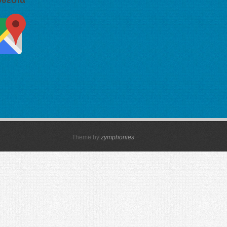
Theme by
zymphonies