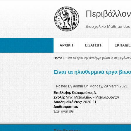
Περιβάλλον
Διασχολικό Μάθημα 8ου
ΑΡΧΙΚΗ
ΕΙΣΑΓΩΓΗ
ΕΚΠΑΙΔΕ
You are here
Home
» Είναι τα ηλιοθερμικά έργα βιώσιμα σε μεγάλα 
Είναι τα ηλιοθερμικά έργα βιώ
Posted By
admin
On
Monday, 29 March 2021
Επίβλεψη:
Καλιαμπάκος Δ.
Σχολή:
Μηχ. Μεταλλείων - Μεταλλουργών
Ακαδημαϊκό έτος:
2020-21
Διαθεσιμότητα:
Έχει ανατεθεί
Σύνδεσμοι