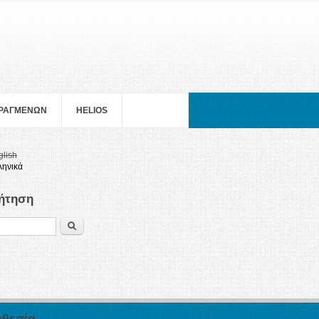
ΠΡΑΓΜΕΝΩΝ
HELIOS
glish
ληνικά
ήτηση
Search
θεσία