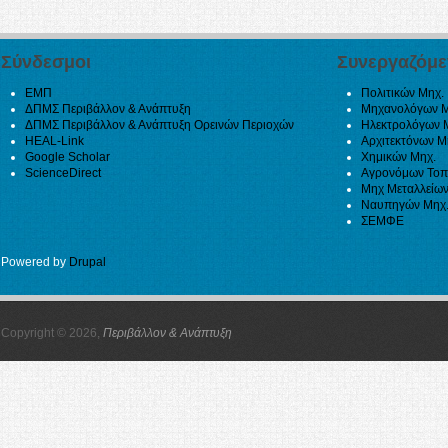
Σύνδεσμοι
Συνεργαζόμε
ΕΜΠ
Πολιτικών Μηχ.
ΔΠΜΣ Περιβάλλον & Ανάπτυξη
Μηχανολόγων Μ
ΔΠΜΣ Περιβάλλον & Ανάπτυξη Ορεινών Περιοχών
Ηλεκτρολόγων 
HEAL-Link
Αρχιτεκτόνων Μ
Google Scholar
Χημικών Μηχ.
ScienceDirect
Αγρονόμων Τοπ
Μηχ Μεταλλείων
Ναυπηγών Μηχ
ΣΕΜΦΕ
Powered by
Drupal
Copyright © 2026,
Περιβάλλον & Ανάπτυξη