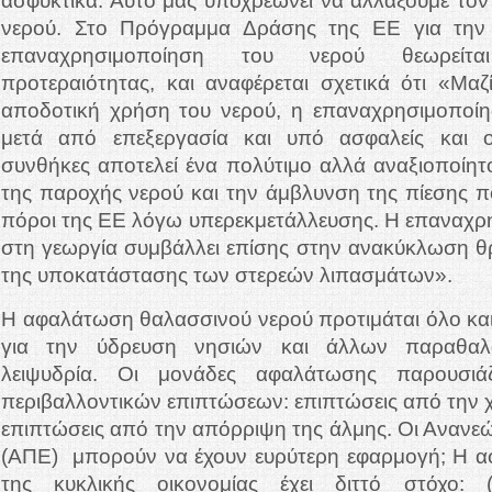
ασφυκτικά. Αυτό μας υποχρεώνει να αλλάξουμε τον 
νερού. Στο Πρόγραμμα Δράσης της ΕΕ για την 
επαναχρησιμοποίηση του νερού θεωρείτα
προτεραιότητας, και αναφέρεται σχετικά ότι «Μαζ
αποδοτική χρήση του νερού, η επαναχρησιμοπο
μετά από επεξεργασία και υπό ασφαλείς και ο
συνθήκες αποτελεί ένα πολύτιμο αλλά αναξιοποίητ
της παροχής νερού και την άμβλυνση της πίεσης πο
πόροι της ΕΕ λόγω υπερεκμετάλλευσης. Η επαναχρ
στη γεωργία συμβάλλει επίσης στην ανακύκλωση 
της υποκατάστασης των στερεών λιπασμάτων».
Η αφαλάτωση θαλασσινού νερού προτιμάται όλο κα
για την ύδρευση νησιών και άλλων παραθαλ
λειψυδρία. Οι μονάδες αφαλάτωσης παρουσιά
περιβαλλοντικών επιπτώσεων: επιπτώσεις από την χ
επιπτώσεις από την απόρριψη της άλμης. Οι Ανανεώ
(ΑΠΕ) μπορούν να έχουν ευρύτερη εφαρμογή; Η α
της κυκλικής οικονομίας έχει διττό στόχο: (