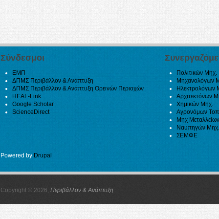
Σύνδεσμοι
Συνεργαζόμε
ΕΜΠ
Πολιτικών Μηχ.
ΔΠΜΣ Περιβάλλον & Ανάπτυξη
Μηχανολόγων Μ
ΔΠΜΣ Περιβάλλον & Ανάπτυξη Ορεινών Περιοχών
Ηλεκτρολόγων 
HEAL-Link
Αρχιτεκτόνων Μ
Google Scholar
Χημικών Μηχ.
ScienceDirect
Αγρονόμων Τοπ
Μηχ Μεταλλείων
Ναυπηγών Μηχ
ΣΕΜΦΕ
Powered by
Drupal
Copyright © 2026,
Περιβάλλον & Ανάπτυξη