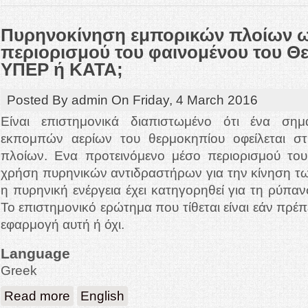
Πυρηνοκίνηση εμπορικών πλοίων 
περιορισμού του φαινομένου του Θ
ΥΠΕΡ ή ΚΑΤΑ;
Posted By
admin
On
Friday, 4 March 2016
Είναι επιστημονικά διαπιστωμένο ότι ένα ση
εκπομπών αερίων του θερμοκηπίου οφείλεται σ
πλοίων. Ενα προτεινόμενο μέσο περιορισμού του
χρήση πυρηνικών αντιδραστήρων για την κίνηση τ
η πυρηνική ενέργεια έχει κατηγορηθεί για τη ρύπα
Το επιστημονικό ερώτημα που τίθεται είναι εάν πρ
εφαρμογή αυτή ή όχι.
Language
Greek
about Πυρηνοκίνηση εμπορικών πλοίων ως μέσο περιορισμού τ
Read more
English