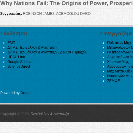
Why Nations Fail: The Origins of Power, Prosperi
Συγγραφέας:
ROBINSON JAMES, ACEMOGLOU DARO
Σύνδεσμοι
Συνεργαζόμε
ΕΜΠ
Πολιτικών Μηχ.
ΔΠΜΣ Περιβάλλον & Ανάπτυξη
Μηχανολόγων Μ
ΔΠΜΣ Περιβάλλον & Ανάπτυξη Ορεινών Περιοχών
Ηλεκτρολόγων 
HEAL-Link
Αρχιτεκτόνων Μ
Google Scholar
Χημικών Μηχ.
ScienceDirect
Αγρονόμων Τοπ
Μηχ Μεταλλείων
Ναυπηγών Μηχ
ΣΕΜΦΕ
Powered by
Drupal
Copyright © 2026,
Περιβάλλον & Ανάπτυξη