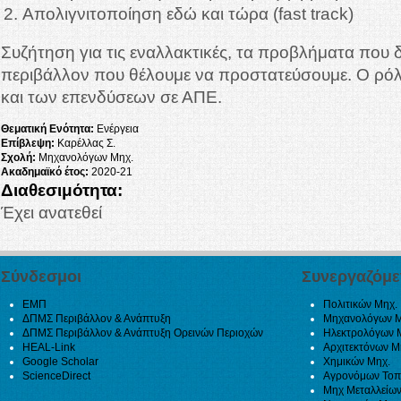
Απολιγνιτοποίηση εδώ και τώρα (fast track)
Συζήτηση για τις εναλλακτικές, τα προβλήματα που 
περιβάλλον που θέλουμε να προστατεύσουμε. Ο ρόλ
και των επενδύσεων σε ΑΠΕ.
Θεματική Ενότητα:
Ενέργεια
Επίβλεψη:
Καρέλλας Σ.
Σχολή:
Μηχανολόγων Μηχ.
Ακαδημαϊκό έτος:
2020-21
Διαθεσιμότητα:
Έχει ανατεθεί
Σύνδεσμοι
Συνεργαζόμε
ΕΜΠ
Πολιτικών Μηχ.
ΔΠΜΣ Περιβάλλον & Ανάπτυξη
Μηχανολόγων Μ
ΔΠΜΣ Περιβάλλον & Ανάπτυξη Ορεινών Περιοχών
Ηλεκτρολόγων 
HEAL-Link
Αρχιτεκτόνων Μ
Google Scholar
Χημικών Μηχ.
ScienceDirect
Αγρονόμων Τοπ
Μηχ Μεταλλείων