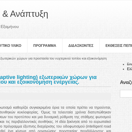
 & Ανάπτυξη
 Εξαμήνου
ΥΤΙΚΟ ΥΛΙΚΟ
ΠΡOΓΡΑΜΜΑ
ΔΙΔΑΣΚΟΝΤΕΣ
ΕΚΘΕΣΕΙΣ ΠΕ
 εξωτερικών χώρων για προστασία του νυχτερινού τοπίου και εξοικονόμηση
En
Ελ
ptive lighting) εξωτερικών χώρων για
ου και εξοικονόμηση ενέργειας.
Αναζ
ισμό καθορίζει συγκεκριμένα όρια τα οποία πρέπει να τηρούνται,
υνθηκών κυκλοφορίας. Όμως τα τελευταία χρόνια διατυπώθηκαν
τήσεων του προτύπου και μια δυναμική ρύθμιση της στάθμης φωτισμού
αι τις περιβαλλοντικές συνθήκες. Η ιδέα ξεκίνησε από το ευρωπαϊκό
νο πρόγραμμα έξυπνης διαχείρισης του οδοφωτισμού (intelligent road
υχθεί ένα κίνημα από οργανώσεις προστασίας περιβάλλοντος και