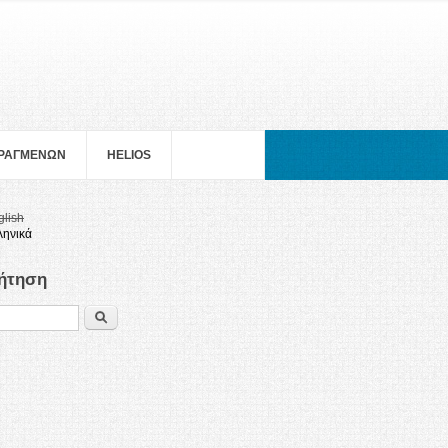
ΠΡΑΓΜΕΝΩΝ
HELIOS
glish
ληνικά
ήτηση
Search