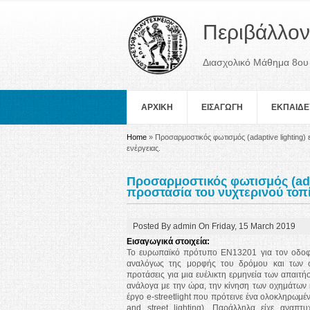
Περιβάλλον
Διασχολικό Μάθημα 8ου
ΑΡΧΙΚΗ
ΕΙΣΑΓΩΓΗ
ΕΚΠΑΙΔΕ
You are here
Home
» Προσαρμοστικός φωτισμός (adaptive lighting)
ενέργειας.
Προσαρμοστικός φωτισμός (ada
προστασία του νυχτερινού τοπί
Posted By
admin
On
Friday, 15 March 2019
Εισαγωγικά στοιχεία:
Το ευρωπαϊκό πρότυπο ΕΝ13201 για τον οδοφωτ
αναλόγως της μορφής του δρόμου και των σ
προτάσεις για μια ευέλικτη ερμηνεία των απαι
ανάλογα με την ώρα, την κίνηση των οχημάτων κ
έργο e-streetlight που πρότεινε ένα ολοκληρωμέ
and street lighting). Παράλληλα είχε αναπτ