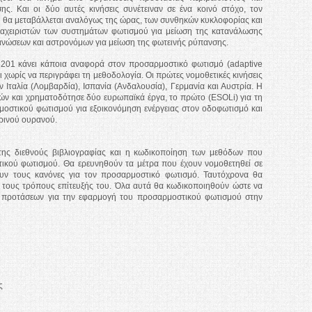
ς. Και οι δύο αυτές κινήσεις συνέτειναν σε ένα κοινό στόχο, τον
υ θα μεταβάλλεται αναλόγως της ώρας, των συνθηκών κυκλοφορίας και
διαχειριστών των συστημάτων φωτισμού για μείωση της κατανάλωσης
γανώσεων και αστρονόμων για μείωση της φωτεινής ρύπανσης.
3201 κάνει κάποια αναφορά στον προσαρμοστικό φωτισμό (adaptive
αι χωρίς να περιγράφει τη μεθοδολογία. Οι πρώτες νομοθετικές κινήσεις
ν Ιταλία (Λομβαρδία), Ισπανία (Ανδαλουσία), Γερμανία και Αυστρία. Η
ν και χρηματοδότησε δύο ευρωπαϊκά έργα, το πρώτο (ESOLi) για τη
στικού φωτισμού για εξοικονόμηση ενέργειας στον οδοφωτισμό και
ερινού ουρανού.
 της διεθνούς βιβλιογραφίας και η κωδικοποίηση των μεθόδων που
τικού φωτισμού. Θα ερευνηθούν τα μέτρα που έχουν νομοθετηθεί σε
υν τους κανόνες για τον προσαρμοστικό φωτισμό. Ταυτόχρονα θα
 τους τρόπους επίτευξής του. Όλα αυτά θα κωδικοποιηθούν ώστε να
νο προτάσεων για την εφαρμογή του προσαρμοστικού φωτισμού στην
ς