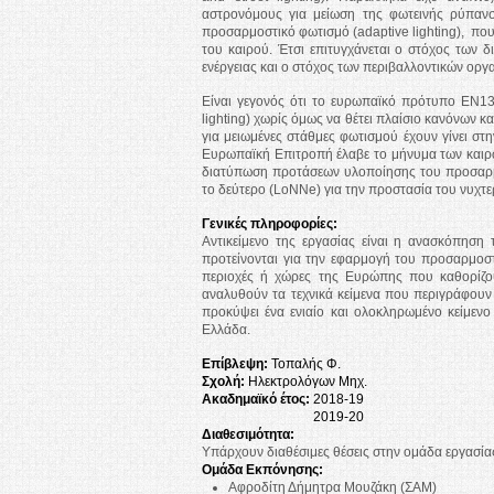
αστρονόμους για μείωση της φωτεινής ρύπανση
προσαρμοστικό φωτισμό (adaptive lighting), πο
του καιρού. Έτσι επιτυγχάνεται ο στόχος των 
ενέργειας και ο στόχος των περιβαλλοντικών ορ
Είναι γεγονός ότι το ευρωπαϊκό πρότυπο ΕΝ1
lighting) χωρίς όμως να θέτει πλαίσιο κανόνων κ
για μειωμένες στάθμες φωτισμού έχουν γίνει στη
Ευρωπαϊκή Επιτροπή έλαβε το μήνυμα των καιρώ
διατύπωση προτάσεων υλοποίησης του προσαρμο
το δεύτερο (LoNNe) για την προστασία του νυχτ
Γενικές πληροφορίες:
Αντικείμενο της εργασίας είναι η ανασκόπηση
προτείνονται για την εφαρμογή του προσαρμοσ
περιοχές ή χώρες της Ευρώπης που καθορίζο
αναλυθούν τα τεχνικά κείμενα που περιγράφουν
προκύψει ένα ενιαίο και ολοκληρωμένο κείμε
Ελλάδα.
Επίβλεψη:
Τοπαλής Φ.
Σχολή:
Ηλεκτρολόγων Μηχ.
Ακαδημαϊκό έτος:
2018-19
2019-20
Διαθεσιμότητα:
Υπάρχουν διαθέσιμες θέσεις στην ομάδα εργασία
Ομάδα Εκπόνησης:
Αφροδίτη Δήμητρα Μουζάκη (ΣΑΜ)