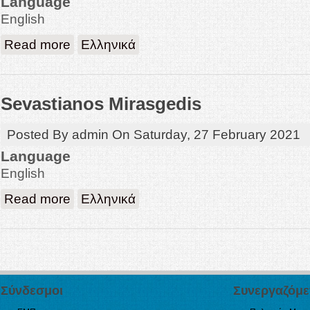
Language
English
about Papadopoulos Nikolaos
Read more
Ελληνικά
Sevastianos Mirasgedis
Posted By
admin
On
Saturday, 27 February 2021
Language
English
about Sevastianos Mirasgedis
Read more
Ελληνικά
Σύνδεσμοι
Συνεργαζόμε