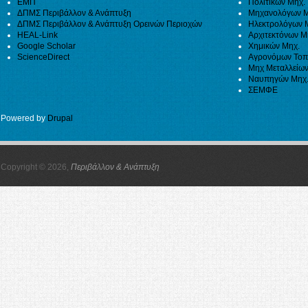
ΕΜΠ
Πολιτικών Μηχ.
ΔΠΜΣ Περιβάλλον & Ανάπτυξη
Μηχανολόγων Μ
ΔΠΜΣ Περιβάλλον & Ανάπτυξη Ορεινών Περιοχών
Ηλεκτρολόγων 
HEAL-Link
Αρχιτεκτόνων Μ
Google Scholar
Χημικών Μηχ.
ScienceDirect
Αγρονόμων Τοπ
Μηχ Μεταλλείων
Ναυπηγών Μηχ
ΣΕΜΦΕ
Powered by
Drupal
Copyright © 2026,
Περιβάλλον & Ανάπτυξη